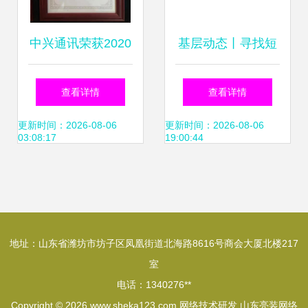
中兴通讯荣获2020
基层动态丨寻找短
年度SDN、NFV、
板 查漏补缺——金
查看详情
查看详情
网络AI优秀案例
鼎生产区轧钢厂开
更新时间：2026-08-06
更新时间：2026-08-06
03:08:17
19:00:44
奖，引领技术创新
展维修工技能实评
审活动
地址：山东省潍坊市坊子区凤凰街道北海路8616号商会大厦北楼217
室
电话：1340276**
Copyright © 2026
www.sheka123.com
网络技术研发
山东亮装网络