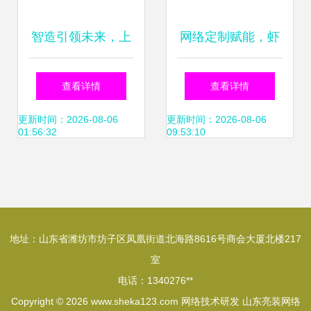
智造引领未来，上
网络定制赋能，虾
汽乘用车荣膺国家
想以技术研发效率
查看详情
查看详情
级智能制造标杆企
革新服饰行业格局
更新时间：2026-08-06
更新时间：2026-08-06
01:56:32
09:53:10
业
地址：山东省潍坊市坊子区凤凰街道北海路8616号商会大厦北楼217
室
电话：1340276**
Copyright © 2026
www.sheka123.com
网络技术研发
山东亮装网络